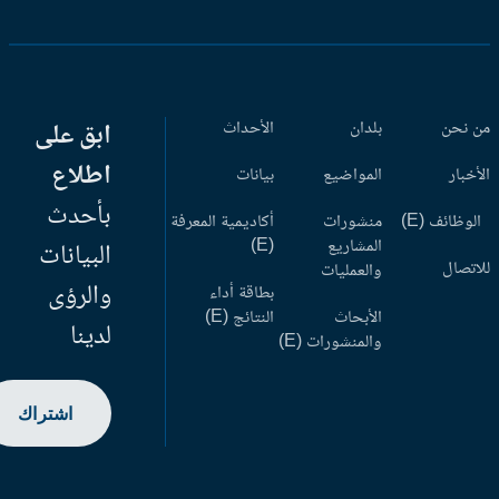
 نحن
بلدان
الأحداث
ابق على
اطلاع
أخبار
المواضيع
بيانات
بأحدث
وظائف (E)
منشورات
أكاديمية المعرفة
المشاريع
(E)
البيانات
اتصال
والعمليات
والرؤى
بطاقة أداء
الأبحاث
النتائج (E)
لدينا
والمنشورات (E)
اشتراك