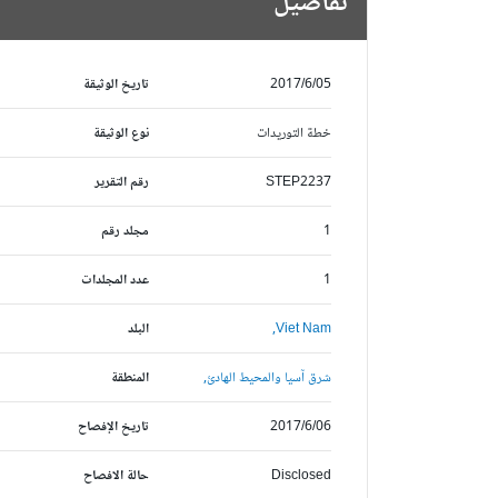
تفاصيل
2017/6/05
تاريخ الوثيقة
خطة التوريدات
نوع الوثيقة
STEP2237
رقم التقرير
1
مجلد رقم
1
عدد المجلدات
Viet Nam,
البلد
شرق آسيا والمحيط الهادئ,
المنطقة
2017/6/06
تاريخ الإفصاح
Disclosed
حالة الافصاح