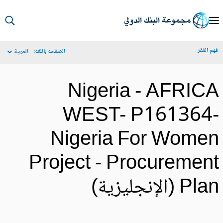
S
Ma
م الفقر
الصفحة باللغة:
العربية
Navigat
Nigeria - AFRIC
WEST- P161364
Nigeria For Wome
Project - Procuremen
Pl (الإنجليزية)