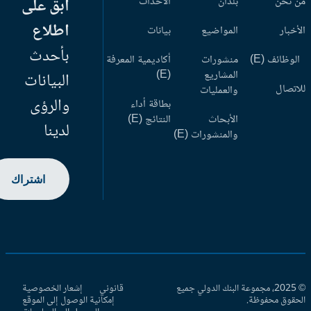
 نحن
بلدان
الأحداث
ابق على
اطلاع
أخبار
المواضيع
بيانات
بأحدث
وظائف (E)
منشورات
أكاديمية المعرفة
المشاريع
(E)
البيانات
اتصال
والعمليات
والرؤى
بطاقة أداء
الأبحاث
النتائج (E)
لدينا
والمنشورات (E)
اشتراك
© 2025، مجموعة البنك الدولي جميع
قانوني
إشعار الخصوصية
حقوق محفوظة.
إمكانية الوصول إلى الموقع