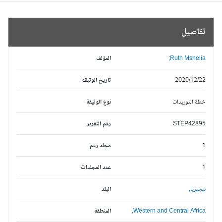
تفاصيل
Ruth Mshelia;
المؤلف
2020/12/22
تاريخ الوثيقة
خطة التوريدات
نوع الوثيقة
STEP42895
رقم التقرير
1
مجلد رقم
1
عدد المجلدات
نيجيريا,
البلد
Western and Central Africa,
المنطقة