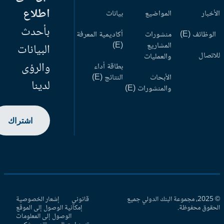
اطلاع
أخبار
المواضيع
بيانات
بأحدث
وظائف (E)
منشورات
أكاديمية المعرفة
المشاريع
(E)
البيانات
اتصال
والعمليات
والرؤى
بطاقة أداء
الأبحاث
النتائج (E)
لدينا
والمنشورات (E)
اشتراك
© 2025، مجموعة البنك الدولي جميع
قانوني
إشعار الخصوصية
حقوق محفوظة.
إمكانية الوصول إلى الموقع
الوصول إلى المعلومات