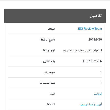
تفاصيل
IEG Review Team;
المؤلف
2018/9/30
تاريخ الوثيقة
استعراض تقارير إنجاز تنفيذ المشروع
نوع الوثيقة
ICRR0021266
رقم التقرير
1
مجلد رقم
1
عدد المجلدات
كرواتيا,
البلد
أوروبا وآسيا الوسطى,
المنطقة