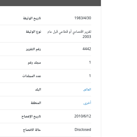
1983/4/30
تاريخ الوثيقة
تقرير اقتصادي أو قطاعي قبل عام
نوع الوثيقة
2003
4442
رقم التقرير
1
مجلد رقم
1
عدد المجلدات
العالم,
البلد
أخرى,
المنطقة
2010/6/12
تاريخ الإفصاح
Disclosed
حالة الافصاح