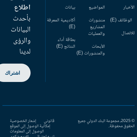
اطلاع
أخبار
المواضيع
بيانات
بأحدث
وظائف (E)
منشورات
أكاديمية المعرفة
المشاريع
(E)
البيانات
اتصال
والعمليات
والرؤى
بطاقة أداء
الأبحاث
النتائج (E)
لدينا
والمنشورات (E)
اشتراك
© 2025، مجموعة البنك الدولي جميع
قانوني
إشعار الخصوصية
حقوق محفوظة.
إمكانية الوصول إلى الموقع
الوصول إلى المعلومات
تنبيه احتيال
تقديم شكوى