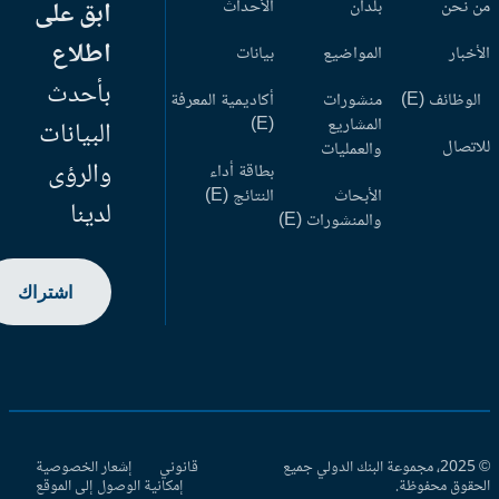
 نحن
بلدان
الأحداث
ابق على
اطلاع
أخبار
المواضيع
بيانات
بأحدث
وظائف (E)
منشورات
أكاديمية المعرفة
المشاريع
(E)
البيانات
اتصال
والعمليات
والرؤى
بطاقة أداء
الأبحاث
النتائج (E)
لدينا
والمنشورات (E)
اشتراك
© 2025، مجموعة البنك الدولي جميع
قانوني
إشعار الخصوصية
حقوق محفوظة.
إمكانية الوصول إلى الموقع