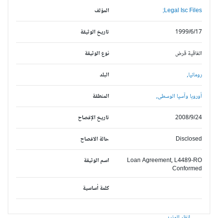
Legal Isc Files;
المؤلف
1999/6/17
تاريخ الوثيقة
اتفاقية قرض
نوع الوثيقة
رومانيا,
البلد
أوروبا وآسيا الوسطى,
المنطقة
2008/9/24
تاريخ الإفصاح
Disclosed
حالة الافصاح
Loan Agreement, L4489-RO
اسم الوثيقة
Conformed
كلمة أساسية
انظر المزيد