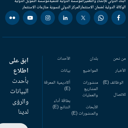
بنك الدولي للإنشاء والتعمير
المؤسسة الدولية للتنمية
مؤسسة التمويل الدولية
وكالة الدولية لضمان الاستثمار
المركز الدولي لتسوية منازعات الاستثمار
 نحن
بلدان
الأحداث
ابق على
اطلاع
أخبار
المواضيع
بيانات
بأحدث
وظائف (E)
منشورات
أكاديمية المعرفة
المشاريع
(E)
البيانات
اتصال
والعمليات
والرؤى
بطاقة أداء
الأبحاث
النتائج (E)
لدينا
والمنشورات (E)