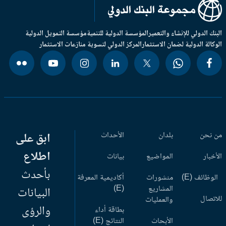
بنك الدولي للإنشاء والتعمير
المؤسسة الدولية للتنمية
مؤسسة التمويل الدولية
وكالة الدولية لضمان الاستثمار
المركز الدولي لتسوية منازعات الاستثمار
 نحن
بلدان
الأحداث
ابق على
اطلاع
أخبار
المواضيع
بيانات
بأحدث
وظائف (E)
منشورات
أكاديمية المعرفة
المشاريع
(E)
البيانات
اتصال
والعمليات
والرؤى
بطاقة أداء
الأبحاث
النتائج (E)