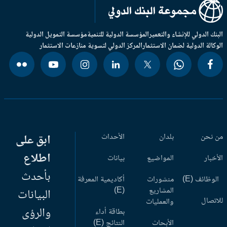
بنك الدولي للإنشاء والتعمير
المؤسسة الدولية للتنمية
مؤسسة التمويل الدولية
وكالة الدولية لضمان الاستثمار
المركز الدولي لتسوية منازعات الاستثمار
 نحن
بلدان
الأحداث
ابق على
اطلاع
أخبار
المواضيع
بيانات
بأحدث
وظائف (E)
منشورات
أكاديمية المعرفة
المشاريع
(E)
البيانات
اتصال
والعمليات
والرؤى
بطاقة أداء
الأبحاث
النتائج (E)