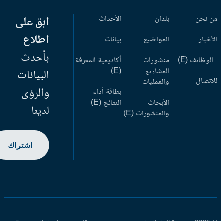
 نحن
بلدان
الأحداث
ابق على
اطلاع
أخبار
المواضيع
بيانات
بأحدث
وظائف (E)
منشورات
أكاديمية المعرفة
المشاريع
(E)
البيانات
اتصال
والعمليات
والرؤى
بطاقة أداء
الأبحاث
النتائج (E)
لدينا
والمنشورات (E)
اشتراك