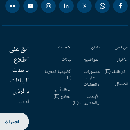
 نحن
بلدان
الأحداث
ابق على
اطلاع
أخبار
المواضيع
بيانات
بأحدث
وظائف (E)
منشورات
أكاديمية المعرفة
المشاريع
(E)
البيانات
اتصال
والعمليات
والرؤى
بطاقة أداء
الأبحاث
النتائج (E)
لدينا
والمنشورات (E)
اشتراك