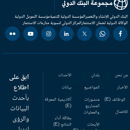
بنك الدولي للإنشاء والتعمير
المؤسسة الدولية للتنمية
مؤسسة التمويل الدولية
وكالة الدولية لضمان الاستثمار
المركز الدولي لتسوية منازعات الاستثمار
 نحن
بلدان
الأحداث
ابق على
اطلاع
أخبار
المواضيع
بيانات
بأحدث
وظائف (E)
منشورات
أكاديمية المعرفة
المشاريع
(E)
البيانات
اتصال
والعمليات
والرؤى
بطاقة أداء
الأبحاث
النتائج (E)
لدينا