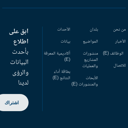
 نحن
بلدان
الأحداث
ابق على
اطلاع
أخبار
المواضيع
بيانات
بأحدث
وظائف (E)
منشورات
أكاديمية المعرفة
المشاريع
(E)
البيانات
اتصال
والعمليات
والرؤى
بطاقة أداء
الأبحاث
النتائج (E)
لدينا
والمنشورات (E)
اشتراك