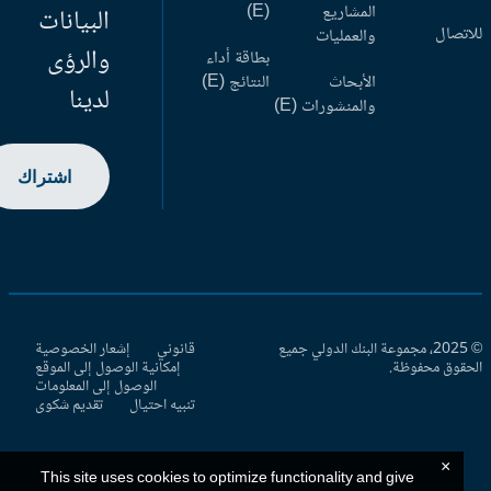
المشاريع
(E)
البيانات
اتصال
والعمليات
والرؤى
بطاقة أداء
الأبحاث
النتائج (E)
لدينا
والمنشورات (E)
اشتراك
© 2025، مجموعة البنك الدولي جميع
قانوني
إشعار الخصوصية
حقوق محفوظة.
إمكانية الوصول إلى الموقع
الوصول إلى المعلومات
تنبيه احتيال
تقديم شكوى
×
This site uses cookies to optimize functionality and give