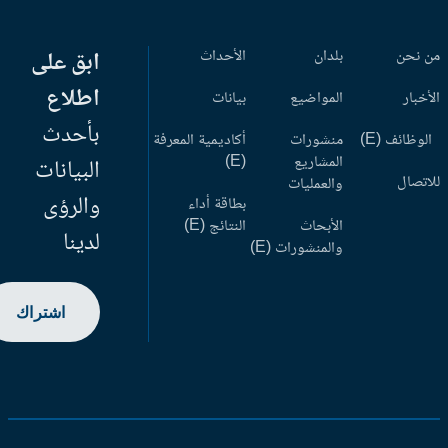
 نحن
بلدان
الأحداث
ابق على
اطلاع
أخبار
المواضيع
بيانات
بأحدث
وظائف (E)
منشورات
أكاديمية المعرفة
المشاريع
(E)
البيانات
اتصال
والعمليات
والرؤى
بطاقة أداء
الأبحاث
النتائج (E)
لدينا
والمنشورات (E)
اشتراك