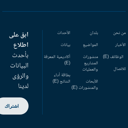
 نحن
بلدان
الأحداث
ابق على
اطلاع
أخبار
المواضيع
بيانات
بأحدث
وظائف (E)
منشورات
أكاديمية المعرفة
المشاريع
(E)
البيانات
اتصال
والعمليات
والرؤى
بطاقة أداء
الأبحاث
النتائج (E)
لدينا
والمنشورات (E)
اشتراك