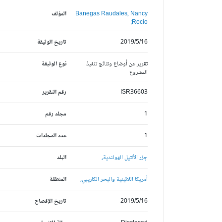
Banegas Raudales, Nancy
المؤلف
Rocio;
2019/5/16
تاريخ الوثيقة
تقرير عن أوضاع ونتائج تنفيذ
نوع الوثيقة
المشروع
ISR36603
رقم التقرير
1
مجلد رقم
1
عدد المجلدات
جزر الأنتيل الهولندية,
البلد
أمريكا اللاتينية والبحر الكاريبي,
المنطقة
2019/5/16
تاريخ الإفصاح