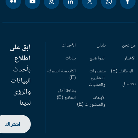
 نحن
بلدان
الأحداث
ابق على
اطلاع
أخبار
المواضيع
بيانات
بأحدث
وظائف (E)
منشورات
أكاديمية المعرفة
المشاريع
(E)
البيانات
اتصال
والعمليات
والرؤى
بطاقة أداء
الأبحاث
النتائج (E)
لدينا
والمنشورات (E)
اشتراك