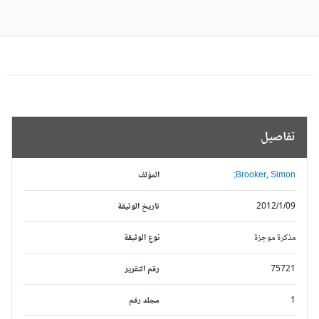
تفاصيل
Brooker, Simon;
المؤلف
2012/1/09
تاريخ الوثيقة
مذكرة موجزة
نوع الوثيقة
75721
رقم التقرير
1
مجلد رقم