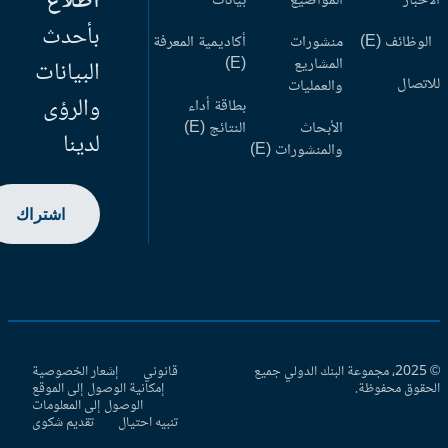
اطلاع
أخبار
المواضيع
بيانات
بأحدث
وظائف (E)
منشورات
أكاديمية المعرفة
المشاريع
(E)
البيانات
اتصال
والعمليات
والرؤى
بطاقة أداء
الأبحاث
النتائج (E)
لدينا
والمنشورات (E)
اشتراك
© 2025، مجموعة البنك الدولي جميع
قانوني
إشعار الخصوصية
حقوق محفوظة.
إمكانية الوصول إلى الموقع
الوصول إلى المعلومات
تنبيه احتيال
تقديم شكوى