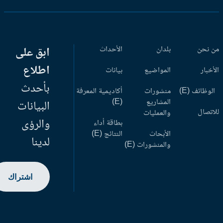
 نحن
بلدان
الأحداث
ابق على
اطلاع
أخبار
المواضيع
بيانات
بأحدث
وظائف (E)
منشورات
أكاديمية المعرفة
المشاريع
(E)
البيانات
اتصال
والعمليات
والرؤى
بطاقة أداء
الأبحاث
النتائج (E)
لدينا
والمنشورات (E)
اشتراك