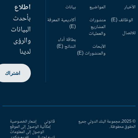
اطلاع
أخبار
المواضيع
بيانات
بأحدث
وظائف (E)
منشورات
أكاديمية المعرفة
المشاريع
(E)
البيانات
اتصال
والعمليات
والرؤى
بطاقة أداء
الأبحاث
النتائج (E)
لدينا
والمنشورات (E)
اشتراك
© 2025، مجموعة البنك الدولي جميع
قانوني
إشعار الخصوصية
حقوق محفوظة.
إمكانية الوصول إلى الموقع
الوصول إلى المعلومات
تنبيه احتيال
تقديم شكوى