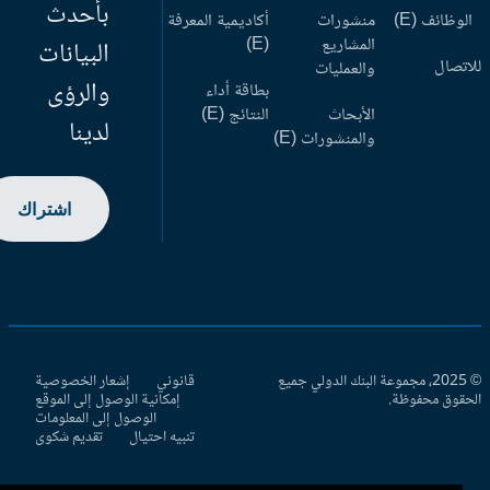
بأحدث
وظائف (E)
منشورات
أكاديمية المعرفة
المشاريع
(E)
البيانات
اتصال
والعمليات
والرؤى
بطاقة أداء
الأبحاث
النتائج (E)
لدينا
والمنشورات (E)
اشتراك
© 2025، مجموعة البنك الدولي جميع
قانوني
إشعار الخصوصية
حقوق محفوظة.
إمكانية الوصول إلى الموقع
الوصول إلى المعلومات
تنبيه احتيال
تقديم شكوى