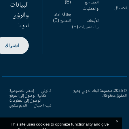
المشاريع
(E)
البيانات
اتصال
والعمليات
والرؤى
بطاقة أداء
الأبحاث
النتائج (E)
لدينا
والمنشورات (E)
اشتراك
© 2025، مجموعة البنك الدولي جميع
قانوني
إشعار الخصوصية
حقوق محفوظة.
إمكانية الوصول إلى الموقع
الوصول إلى المعلومات
تنبيه احتيال
تقديم شكوى
×
This site uses cookies to optimize functionality and give