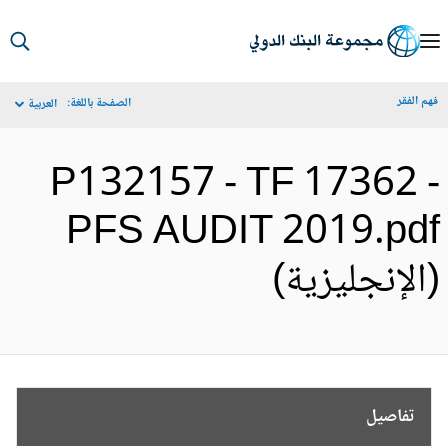
S
Ma
م الفقر
الصفحة باللغة:
العربية
Navigat
P132157 - TF 17362 
PFS AUDIT 2019.pd
الإنجليزية)
تفاصيل