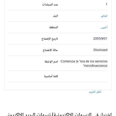
1
عدد المجلدات
العالم,
البلد
أخرى,
المنطقة
2005/9/01
تاريخ الإفصاح
Disclosed
حالة الافصاح
Comienza la "era de los servicios
اسم الوثيقة
microfinancieros"
كلمة أساسية
انظر المزيد
شترك في التنبيهات الالكترونية/ تنبيهات البريد الالكتروني