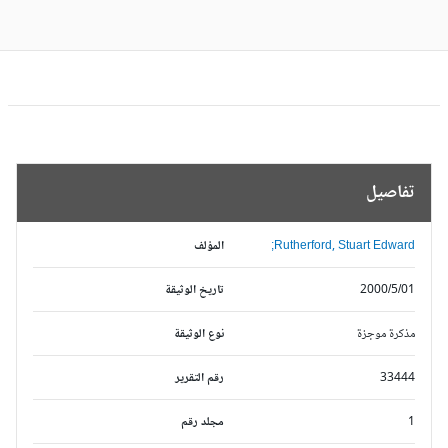
تفاصيل
Rutherford, Stuart Edward;
المؤلف
2000/5/01
تاريخ الوثيقة
مذكرة موجزة
نوع الوثيقة
33444
رقم التقرير
1
مجلد رقم