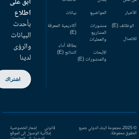
ابق على
اطلاع
أخبار
المواضيع
بيانات
بأحدث
وظائف (E)
منشورات
أكاديمية المعرفة
المشاريع
(E)
البيانات
اتصال
والعمليات
والرؤى
بطاقة أداء
الأبحاث
النتائج (E)
لدينا
والمنشورات (E)
اشتراك
© 2025، مجموعة البنك الدولي جميع
قانوني
إشعار الخصوصية
حقوق محفوظة.
إمكانية الوصول إلى الموقع
الوصول إلى المعلومات