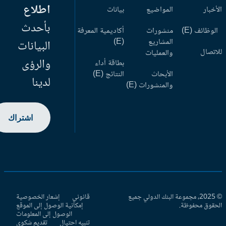
اطلاع
أخبار
المواضيع
بيانات
بأحدث
وظائف (E)
منشورات
أكاديمية المعرفة
المشاريع
(E)
البيانات
اتصال
والعمليات
والرؤى
بطاقة أداء
الأبحاث
النتائج (E)
لدينا
والمنشورات (E)
اشتراك
© 2025، مجموعة البنك الدولي جميع
قانوني
إشعار الخصوصية
حقوق محفوظة.
إمكانية الوصول إلى الموقع
الوصول إلى المعلومات
تنبيه احتيال
تقديم شكوى