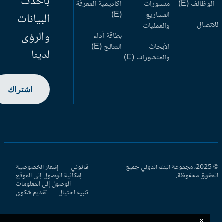
بأحدث
وظائف (E)
منشورات
أكاديمية المعرفة
المشاريع
(E)
البيانات
اتصال
والعمليات
والرؤى
بطاقة أداء
الأبحاث
النتائج (E)
لدينا
والمنشورات (E)
اشتراك
© 2025، مجموعة البنك الدولي جميع
قانوني
إشعار الخصوصية
حقوق محفوظة.
إمكانية الوصول إلى الموقع
الوصول إلى المعلومات
تنبيه احتيال
تقديم شكوى
×