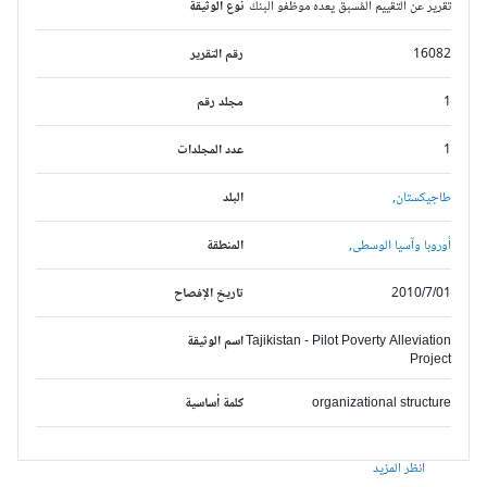
تقرير عن التقييم المُسبق يعده موظفو البنك
نوع الوثيقة
16082
رقم التقرير
1
مجلد رقم
1
عدد المجلدات
طاجيكستان,
البلد
أوروبا وآسيا الوسطى,
المنطقة
2010/7/01
تاريخ الإفصاح
Tajikistan - Pilot Poverty Alleviation
اسم الوثيقة
Project
organizational structure
كلمة أساسية
انظر المزيد