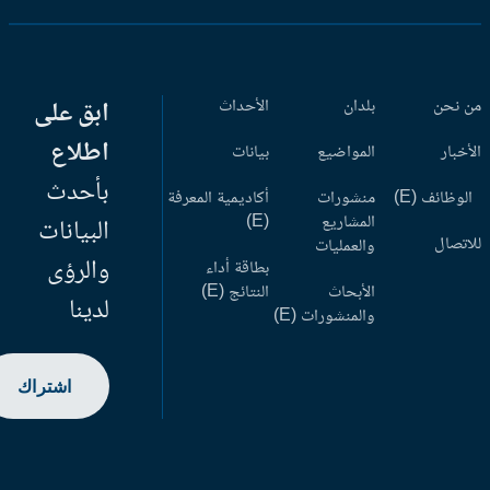
 نحن
بلدان
الأحداث
ابق على
اطلاع
أخبار
المواضيع
بيانات
بأحدث
وظائف (E)
منشورات
أكاديمية المعرفة
المشاريع
(E)
البيانات
اتصال
والعمليات
والرؤى
بطاقة أداء
الأبحاث
النتائج (E)
لدينا
والمنشورات (E)
اشتراك