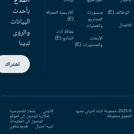
اطلاع
أخبار
المواضيع
بيانات
بأحدث
وظائف (E)
منشورات
أكاديمية المعرفة
المشاريع
(E)
البيانات
اتصال
والعمليات
والرؤى
بطاقة أداء
الأبحاث
النتائج (E)
لدينا
والمنشورات (E)
اشتراك
© 2025، مجموعة البنك الدولي جميع
قانوني
إشعار الخصوصية
حقوق محفوظة.
إمكانية الوصول إلى الموقع
الوصول إلى المعلومات
تنبيه احتيال
تقديم شكوى