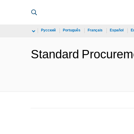
Русский
Português
Français
Español
E
Standard Procureme