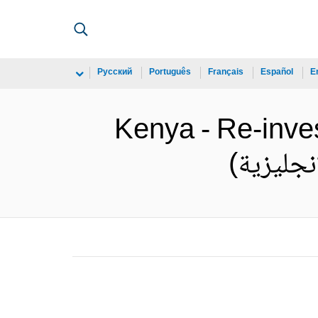
Русский
Português
Français
Español
E
Kenya - Re-inves