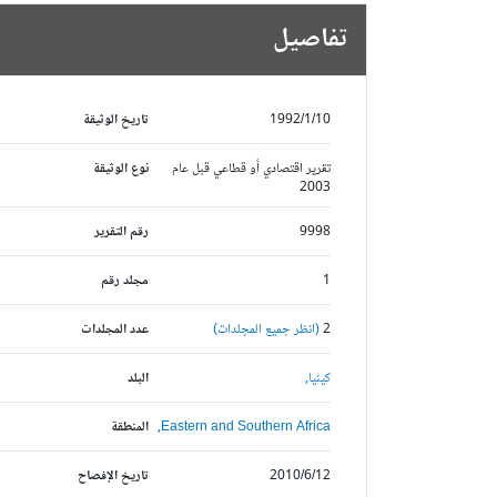
تفاصيل
1992/1/10
تاريخ الوثيقة
تقرير اقتصادي أو قطاعي قبل عام
نوع الوثيقة
2003
9998
رقم التقرير
1
مجلد رقم
2
(انظر جميع المجلدات)
عدد المجلدات
كينيا,
البلد
Eastern and Southern Africa,
المنطقة
2010/6/12
تاريخ الإفصاح