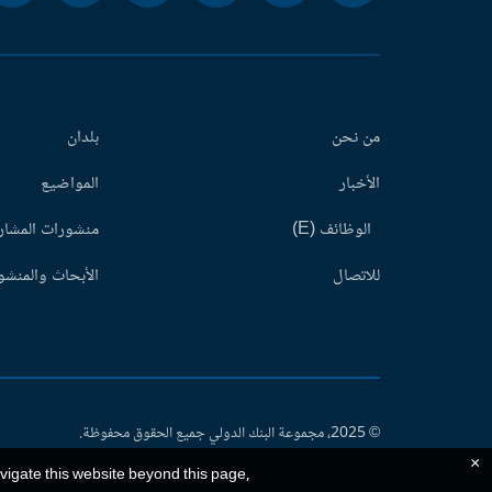
من نحن
بلدان
الأخبار
المواضيع
الوظائف (E)
منشورات المشاري
للاتصال
الأبحاث والمنشور
© 2025، مجموعة البنك الدولي جميع الحقوق محفوظة.
×
avigate this website beyond this page,