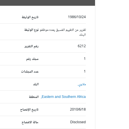
1986/10/24
تاريخ الوثيقة
تقرير عن التقييم المُسبق يعده موظفو
نوع الوثيقة
البنك
6212
رقم التقرير
1
مجلد رقم
1
عدد المجلدات
ملاوي,
البلد
Eastern and Southern Africa,
المنطقة
2010/6/18
تاريخ الإفصاح
Disclosed
حالة الافصاح