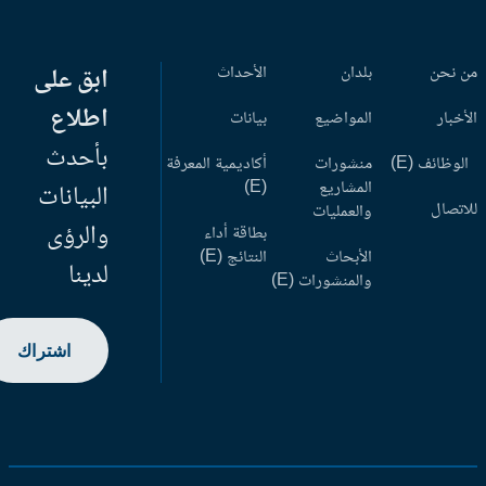
 نحن
بلدان
الأحداث
ابق على
اطلاع
أخبار
المواضيع
بيانات
بأحدث
وظائف (E)
منشورات
أكاديمية المعرفة
المشاريع
(E)
البيانات
اتصال
والعمليات
والرؤى
بطاقة أداء
الأبحاث
النتائج (E)
لدينا
والمنشورات (E)
اشتراك