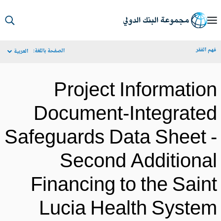
S
Ma
م الفقر
الصفحة باللغة:
العربية
Navigat
Project Informatio
Document-Integrate
Safeguards Data Sheet 
Second Additiona
Financing to the Sain
Lucia Health Syste