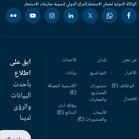
وكالة الدولية لضمان الاستثمار
المركز الدولي لتسوية منازعات الاستثمار
 نحن
بلدان
الأحداث
ابق على
اطلاع
أخبار
المواضيع
بيانات
بأحدث
وظائف (E)
منشورات
أكاديمية المعرفة
المشاريع
(E)
البيانات
اتصال
والعمليات
والرؤى
بطاقة أداء
الأبحاث
النتائج (E)
لدينا
والمنشورات (E)