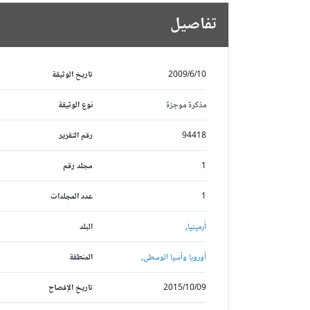
تفاصيل
2009/6/10
تاريخ الوثيقة
مذكرة موجزة
نوع الوثيقة
94418
رقم التقرير
1
مجلد رقم
1
عدد المجلدات
أرمينيا,
البلد
أوروبا وآسيا الوسطى,
المنطقة
2015/10/09
تاريخ الإفصاح