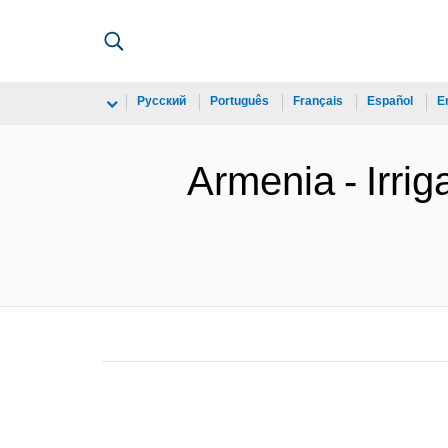
Русский
Português
Français
Español
E
Armenia - Irri